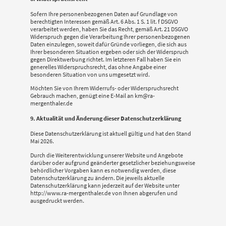
Sofern Ihre personenbezogenen Daten auf Grundlage von
berechtigten Interessen gemäß Art. 6 Abs. 1 S. 1 lit. f DSGVO
verarbeitet werden, haben Sie das Recht, gemäß Art. 21 DSGVO
Widerspruch gegen die Verarbeitung Ihrer personenbezogenen
Daten einzulegen, soweit dafür Gründe vorliegen, die sich aus
Ihrer besonderen Situation ergeben oder sich der Widerspruch
gegen Direktwerbung richtet. Im letzteren Fall haben Sie ein
generelles Widerspruchsrecht, das ohne Angabe einer
besonderen Situation von uns umgesetzt wird.
Möchten Sie von Ihrem Widerrufs- oder Widerspruchsrecht
Gebrauch machen, genügt eine E-Mail an km@ra-
mergenthaler.de
9. Aktualität und Änderung dieser Datenschutzerklärung
Diese Datenschutzerklärung ist aktuell gültig und hat den Stand
Mai 2026.
Durch die Weiterentwicklung unserer Website und Angebote
darüber oder aufgrund geänderter gesetzlicher beziehungsweise
behördlicher Vorgaben kann es notwendig werden, diese
Datenschutzerklärung zu ändern. Die jeweils aktuelle
Datenschutzerklärung kann jederzeit auf der Website unter
http://www.ra-mergenthaler.de von Ihnen abgerufen und
ausgedruckt werden.