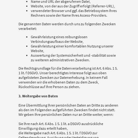
Name und URL der abgerufenen Datei,
Website, von der aus der Zugriff erfolgt (Referrer-URL),
verwendeter Browser und ggf. das Betriebssystem Ihres
Rechners sowie der Name Ihres Access-Providers.
Die genannten Daten werden durch uns zu folgenden Zwecken
verarbeitet:
Gewährleistung eines reibungslosen
Verbindungsaufbaus der Website,
Gewährleistung einer komfortablen Nutzung unserer
Website,
Auswertung der Systemsicherheit und -stabilität sowie
zu weiteren administrativen Zwecken.
Die Rechtsgrundlage für die Datenverarbeitung ist Art. 6 Abs. 1 S.
1 lit. f DSGVO. Unser berechtigtes Interesse folgt aus oben
aufgelisteten Zwecken zur Datenerhebung. In keinem Fall
verwenden wir die erhobenen Daten zu dem Zweck,
Rückschlüsse auf Ihre Person zu ziehen.
3. Weitergabe von Daten
Eine Übermittlung Ihrer persönlichen Daten an Dritte zu anderen
als den im Folgenden aufgeführten Zwecken findet nicht statt.
Wir geben Ihre persönlichen Daten nur an Dritte weiter, wenn:
Sie Ihre nach Art. 6 Abs. 1 S. 1 lit. a DSGVO ausdrückliche
Einwilligung dazu erteilt haben,
die Weitergabe nach Art. 6 Abs. 1 S. 1 lit. f DSGVO zur
Geltendmachung, Ausübung oder Verteidigung von