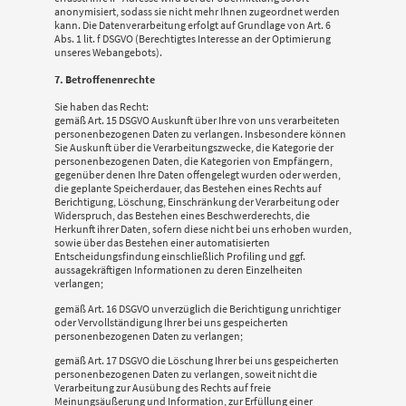
anonymisiert, sodass sie nicht mehr Ihnen zugeordnet werden
kann. Die Datenverarbeitung erfolgt auf Grundlage von Art. 6
Abs. 1 lit. f DSGVO (Berechtigtes Interesse an der Optimierung
unseres Webangebots).
7. Betroffenenrechte
Sie haben das Recht:
gemäß Art. 15 DSGVO Auskunft über Ihre von uns verarbeiteten
personenbezogenen Daten zu verlangen. Insbesondere können
Sie Auskunft über die Verarbeitungszwecke, die Kategorie der
personenbezogenen Daten, die Kategorien von Empfängern,
gegenüber denen Ihre Daten offengelegt wurden oder werden,
die geplante Speicherdauer, das Bestehen eines Rechts auf
Berichtigung, Löschung, Einschränkung der Verarbeitung oder
Widerspruch, das Bestehen eines Beschwerderechts, die
Herkunft ihrer Daten, sofern diese nicht bei uns erhoben wurden,
sowie über das Bestehen einer automatisierten
Entscheidungsfindung einschließlich Profiling und ggf.
aussagekräftigen Informationen zu deren Einzelheiten
verlangen;
gemäß Art. 16 DSGVO unverzüglich die Berichtigung unrichtiger
oder Vervollständigung Ihrer bei uns gespeicherten
personenbezogenen Daten zu verlangen;
gemäß Art. 17 DSGVO die Löschung Ihrer bei uns gespeicherten
personenbezogenen Daten zu verlangen, soweit nicht die
Verarbeitung zur Ausübung des Rechts auf freie
Meinungsäußerung und Information, zur Erfüllung einer