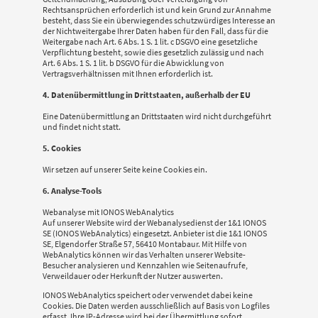
Rechtsansprüchen erforderlich ist und kein Grund zur Annahme
besteht, dass Sie ein überwiegendes schutzwürdiges Interesse an
der Nichtweitergabe Ihrer Daten haben für den Fall, dass für die
Weitergabe nach Art. 6 Abs. 1 S. 1 lit. c DSGVO eine gesetzliche
Verpflichtung besteht, sowie dies gesetzlich zulässig und nach
Art. 6 Abs. 1 S. 1 lit. b DSGVO für die Abwicklung von
Vertragsverhältnissen mit Ihnen erforderlich ist.
4. Datenübermittlung in Drittstaaten, außerhalb der EU
Eine Datenübermittlung an Drittstaaten wird nicht durchgeführt
und findet nicht statt.
5. Cookies
Wir setzen auf unserer Seite keine Cookies ein.
6. Analyse-Tools
Webanalyse mit IONOS WebAnalytics
Auf unserer Website wird der Webanalysedienst der 1&1 IONOS
SE (IONOS WebAnalytics) eingesetzt. Anbieter ist die 1&1 IONOS
SE, Elgendorfer Straße 57, 56410 Montabaur. Mit Hilfe von
WebAnalytics können wir das Verhalten unserer Website-
Besucher analysieren und Kennzahlen wie Seitenaufrufe,
Verweildauer oder Herkunft der Nutzer auswerten.
IONOS WebAnalytics speichert oder verwendet dabei keine
Cookies. Die Daten werden ausschließlich auf Basis von Logfiles
erfasst. Ihre IP-Adresse wird bei der Übermittlung sofort