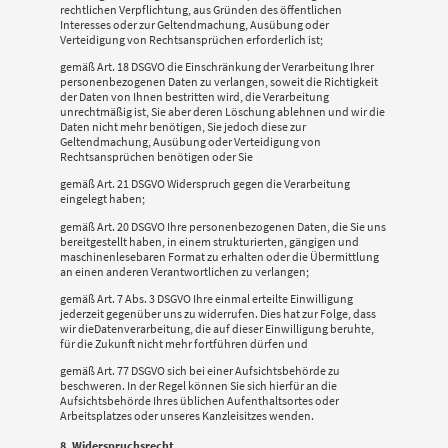
rechtlichen Verpflichtung, aus Gründen des öffentlichen
Interesses oder zur Geltendmachung, Ausübung oder
Verteidigung von Rechtsansprüchen erforderlich ist;
gemäß Art. 18 DSGVO die Einschränkung der Verarbeitung Ihrer
personenbezogenen Daten zu verlangen, soweit die Richtigkeit
der Daten von Ihnen bestritten wird, die Verarbeitung
unrechtmäßig ist, Sie aber deren Löschung ablehnen und wir die
Daten nicht mehr benötigen, Sie jedoch diese zur
Geltendmachung, Ausübung oder Verteidigung von
Rechtsansprüchen benötigen oder Sie
gemäß Art. 21 DSGVO Widerspruch gegen die Verarbeitung
eingelegt haben;
gemäß Art. 20 DSGVO Ihre personenbezogenen Daten, die Sie uns
bereitgestellt haben, in einem strukturierten, gängigen und
maschinenlesebaren Format zu erhalten oder die Übermittlung
an einen anderen Verantwortlichen zu verlangen;
gemäß Art. 7 Abs. 3 DSGVO Ihre einmal erteilte Einwilligung
jederzeit gegenüber uns zu widerrufen. Dies hat zur Folge, dass
wir dieDatenverarbeitung, die auf dieser Einwilligung beruhte,
für die Zukunft nicht mehr fortführen dürfen und
gemäß Art. 77 DSGVO sich bei einer Aufsichtsbehörde zu
beschweren. In der Regel können Sie sich hierfür an die
Aufsichtsbehörde Ihres üblichen Aufenthaltsortes oder
Arbeitsplatzes oder unseres Kanzleisitzes wenden.
8. Widerspruchsrecht