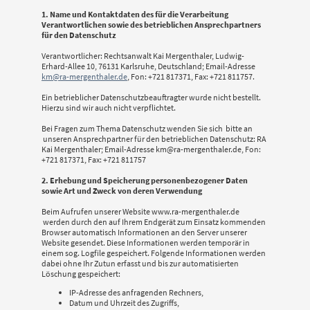
1. Name und Kontaktdaten des für die Verarbeitung
Verantwortlichen sowie des betrieblichen Ansprechpartners
für den Datenschutz
Verantwortlicher: Rechtsanwalt Kai Mergenthaler, Ludwig-
Erhard-Allee 10, 76131 Karlsruhe, Deutschland; Email-Adresse
km@ra-mergenthaler.de
, Fon: +721 817371, Fax: +721 811757.
Ein betrieblicher Datenschutzbeauftragter wurde nicht bestellt.
Hierzu sind wir auch nicht verpflichtet.
Bei Fragen zum Thema Datenschutz wenden Sie sich bitte an
unseren Ansprechpartner für den betrieblichen Datenschutz: RA
Kai Mergenthaler; Email-Adresse km@ra-mergenthaler.de, Fon:
+721 817371, Fax: +721 811757
2. Erhebung und Speicherung personenbezogener Daten
sowie Art und Zweck von deren Verwendung
Beim Aufrufen unserer Website www.ra-mergenthaler.de
werden durch den auf Ihrem Endgerät zum Einsatz kommenden
Browser automatisch Informationen an den Server unserer
Website gesendet. Diese Informationen werden temporär in
einem sog. Logfile gespeichert. Folgende Informationen werden
dabei ohne Ihr Zutun erfasst und bis zur automatisierten
Löschung gespeichert:
IP-Adresse des anfragenden Rechners,
Datum und Uhrzeit des Zugriffs,